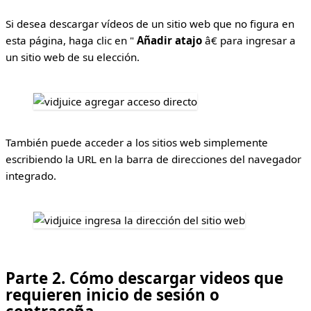
Si desea descargar vídeos de un sitio web que no figura en
esta página, haga clic en "
Añadir atajo
â€ para ingresar a
un sitio web de su elección.
También puede acceder a los sitios web simplemente
escribiendo la URL en la barra de direcciones del navegador
integrado.
Parte 2. Cómo descargar videos que
requieren inicio de sesión o