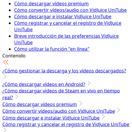
Cómo descargar vídeos premium
Cómo convertir vídeos/audio con VidJuice UniTube
Cómo descargar e instalar VidJuice UniTube
Cómo registrar y cancelar el registro de VidJuice
UniTube
Breve introducción de las preferencias VidJuice
UniTube
Cómo utilizar la función "en línea"
Cómo descargar vídeos en línea
Contenido
Cómo descargar la lista de reproducción
Cómo descargar el canal de Youtube
¿Cómo gestionar la descarga y los vídeos descargados?
Cómo descargar vídeos privados de Facebook
Cómo descargar vídeos en línea a MP3
¿Cómo descargar vídeos en Android?
Cómo descargar vídeos privados de Vimeo
¿Cómo descargar videos de Steam en vivo en tiempo
Cómo descargar videos de Onlyfans: 100%
real?
funcional
Cómo descargar vídeos premium
Cómo convertir vídeos/audio con VidJuice UniTube
Especificaciones técnicas
Cómo descargar e instalar VidJuice UniTube
Cómo registrar y cancelar el registro de VidJuice UniTube