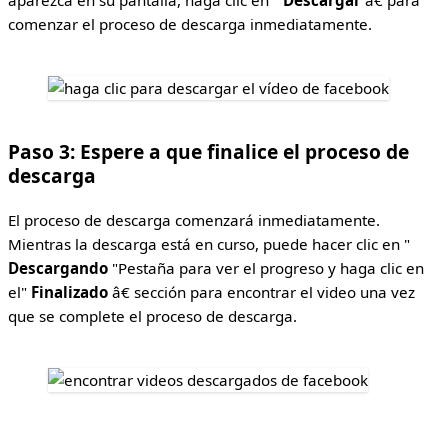
aparezca en su pantalla, haga clic en "
Descargar
â€ para
comenzar el proceso de descarga inmediatamente.
Paso 3: Espere a que finalice el proceso de
descarga
El proceso de descarga comenzará inmediatamente.
Mientras la descarga está en curso, puede hacer clic en "
Descargando
"Pestaña para ver el progreso y haga clic en
el"
Finalizado
â€ sección para encontrar el video una vez
que se complete el proceso de descarga.