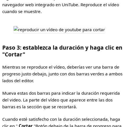
navegador web integrado en UniTube. Reproduce el vídeo
cuando se muestre.
Paso 3: establezca la duración y haga clic en
"Cortar"
Mientras se reproduce el vídeo, deberías ver una barra de
progreso justo debajo, junto con dos barras verdes a ambos
lados del editor.
Mueva estas dos barras para indicar la duración requerida
del video. La parte del vídeo que aparece entre las dos
barras es la sección que se recortará.
Cuando esté satisfecho con la duración seleccionada, haga
clic en "
Cortar
"Botón debajo de la barra de progreso para