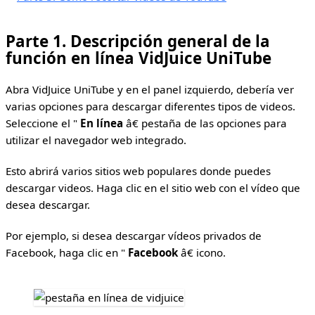
Parte 1. Descripción general de la
función en línea VidJuice UniTube
Abra VidJuice UniTube y en el panel izquierdo, debería ver
varias opciones para descargar diferentes tipos de videos.
Seleccione el "
En línea
â€ pestaña de las opciones para
utilizar el navegador web integrado.
Esto abrirá varios sitios web populares donde puedes
descargar videos. Haga clic en el sitio web con el vídeo que
desea descargar.
Por ejemplo, si desea descargar vídeos privados de
Facebook, haga clic en "
Facebook
â€ icono.