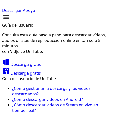
Descargar
Apoyo
Guía del usuario
Consulta esta guía paso a paso para descargar vídeos,
audios o listas de reproducción online en tan solo 5
minutos
con VidJuice UniTube.
Descarga gratis
Descarga gratis
Guía del usuario de UniTube
¿Cómo gestionar la descarga y los vídeos
descargados?
¿Cómo descargar vídeos en Android?
¿Cómo descargar videos de Steam en vivo en
tiempo real?