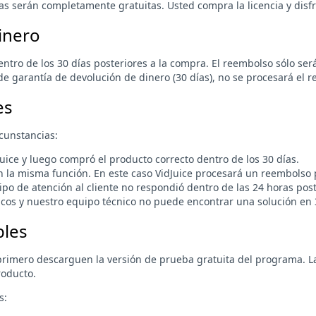
as serán completamente gratuitas. Usted compra la licencia y disf
inero
tro de los 30 días posteriores a la compra. El reembolso sólo ser
e garantía de devolución de dinero (30 días), no se procesará el 
es
cunstancias:
uice y luego compró el producto correcto dentro de los 30 días.
 la misma función. En este caso VidJuice procesará un reembolso 
po de atención al cliente no respondió dentro de las 24 horas post
icos y nuestro equipo técnico no puede encontrar una solución en 
bles
imero descarguen la versión de prueba gratuita del programa. La 
roducto.
s: